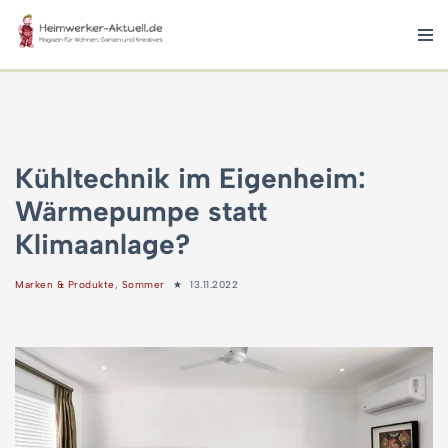
Zum
Inhalt
springen
Kühltechnik im Eigenheim:
Wärmepumpe statt
Klimaanlage?
Marken & Produkte
,
Sommer
13.11.2022