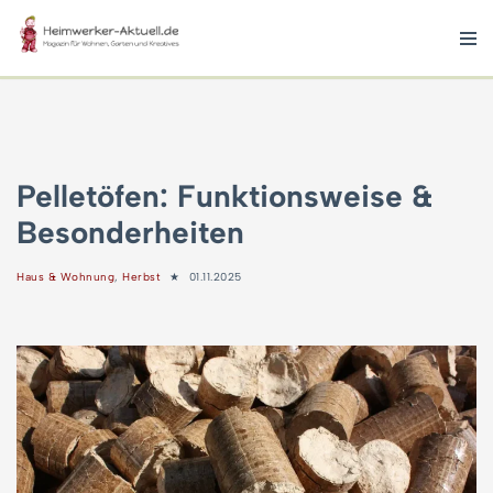
Zum
Inhalt
springen
Pelletöfen: Funktionsweise &
Besonderheiten
Haus & Wohnung
,
Herbst
01.11.2025