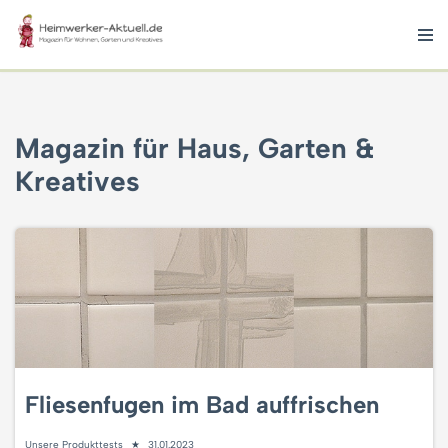
Zum
Inhalt
springen
Magazin für Haus, Garten &
Kreatives
Fliesenfugen im Bad auffrischen
Unsere Produkttests
31.01.2023