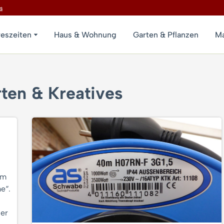
s
reszeiten
Haus & Wohnung
Garten & Pflanzen
Ma
ten & Kreatives
im
e“.
ier