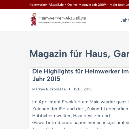
Heimwerker-Aktuell.de ⋆ Online-Magazin seit 2009 ⋆ Mehr
über un
Zum
Jah
Inhalt
springen
Magazin für Haus, Gar
Die Highlights für Heimwerker im
Jahr 2015
Marken & Produkte
15.03.2015
Im April steht Frankfurt am Main wieder ganz 
Zeichen der ISH und der „Zukunft Lebensräum
Hobbyheimwerker, Hausbesitzer und
Gewerbetreibende haben hier an insgesamt v