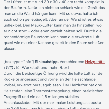
Der Lüfter ist mit rund 30 x 30 x 40 cm recht kompakt in
der Bauform. Natürlich nicht so schlank wie ein Gerät das
man an die Wand hängen kann. Mit so etwas hatte ich
auch schon geliebäugelt. Aber an der Wand ist es etwas
unflexibel. Den Mauk-Lüfter kann man da hinstellen, wo
er nicht stört – oder eben gezielt heizen soll. Durch die
tonnenförmige Baumform kann man die erwärmte Luft
quasi wie mit einer Kanone gezielt in den Raum
schießen
blasen.
[box type=“info“]
Einkaufstipp:
Verschiedene
Heizgeräte
(W
)
für Werkstatt und mehr.[/box]
Durch die beidseitige Öffnung wird die kalte Luft auf der
Rückeite angesaugt und vorne, an der Heizschlange
vorbei, erwärmt herausgeblasen. Der Heizlüfter hat drei
Heizstufen, eine Thermostatregelung, einen praktischen
Tragegriff und ein ca. 1,5 m langes stabiles
Anschlusskabel. Mit der maximalen Leistungsausbeute
von 3kW kann man Räume mit einem Luftvolumen von