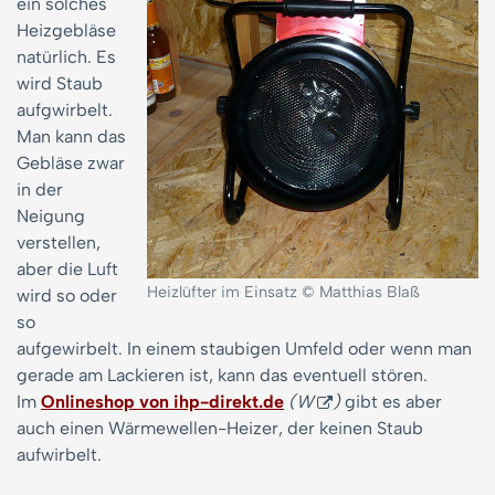
ein solches
Heizgebläse
natürlich. Es
wird Staub
aufgwirbelt.
Man kann das
Gebläse zwar
in der
Neigung
verstellen,
aber die Luft
Heizlüfter im Einsatz © Matthias Blaß
wird so oder
so
aufgewirbelt. In einem staubigen Umfeld oder wenn man
gerade am Lackieren ist, kann das eventuell stören.
Im
Onlineshop von ihp-direkt.de
(W
)
gibt es aber
auch einen Wärmewellen-Heizer, der keinen Staub
aufwirbelt.