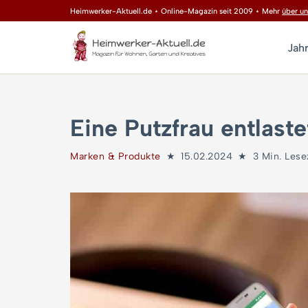
Heimwerker-Aktuell.de ⋆ Online-Magazin seit 2009 ⋆ Mehr
über un
Zum
Jah
Inhalt
springen
Eine Putzfrau entlaste
Marken & Produkte
15.02.2024
3 Min. Lese