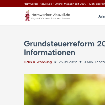
Heimwerker-Aktuell.de ⋆ Online-Magazin seit 2009 ⋆ Mehr
über un
Zum
Jah
Inhalt
springen
Grundsteuerreform 20
Informationen
Haus & Wohnung
25.09.2022
3 Min. Lesez