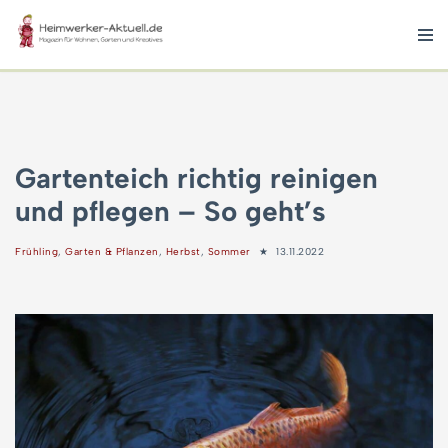
Zum
Inhalt
springen
Gartenteich richtig reinigen
und pflegen – So geht’s
Frühling
,
Garten & Pflanzen
,
Herbst
,
Sommer
13.11.2022