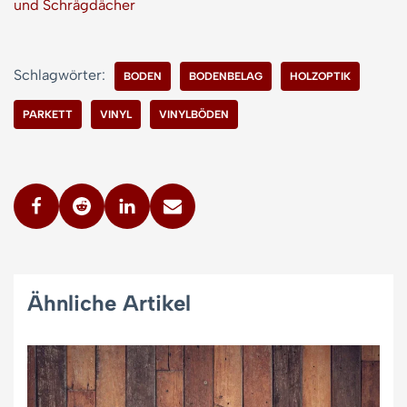
und Schrägdächer
Schlagwörter:
BODEN
BODENBELAG
HOLZOPTIK
PARKETT
VINYL
VINYLBÖDEN
Ähnliche Artikel