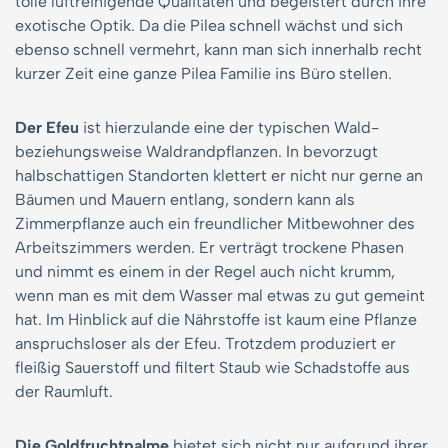
tolle luftreinigende Qualitäten und begeistert durch ihre
exotische Optik. Da die Pilea schnell wächst und sich
ebenso schnell vermehrt, kann man sich innerhalb recht
kurzer Zeit eine ganze Pilea Familie ins Büro stellen.
Der Efeu
ist hierzulande eine der typischen Wald-
beziehungsweise Waldrandpflanzen. In bevorzugt
halbschattigen Standorten klettert er nicht nur gerne an
Bäumen und Mauern entlang, sondern kann als
Zimmerpflanze auch ein freundlicher Mitbewohner des
Arbeitszimmers werden. Er verträgt trockene Phasen
und nimmt es einem in der Regel auch nicht krumm,
wenn man es mit dem Wasser mal etwas zu gut gemeint
hat. Im Hinblick auf die Nährstoffe ist kaum eine Pflanze
anspruchsloser als der Efeu. Trotzdem produziert er
fleißig Sauerstoff und filtert Staub wie Schadstoffe aus
der Raumluft.
Die Goldfruchtpalme
bietet sich nicht nur aufgrund ihrer