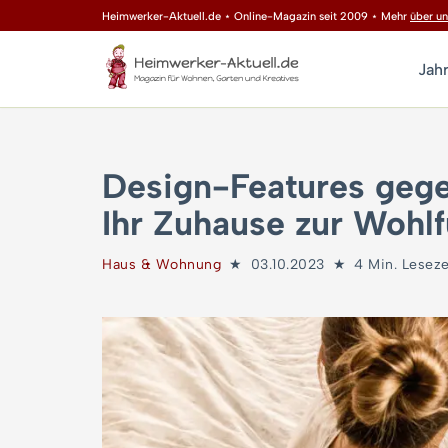
Heimwerker-Aktuell.de ⋆ Online-Magazin seit 2009 ⋆ Mehr
über un
Zum
Jah
Inhalt
springen
Design-Features gege
Ihr Zuhause zur Wohl
Haus & Wohnung
03.10.2023
4 Min. Leseze