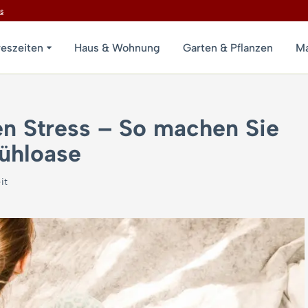
s
reszeiten
Haus & Wohnung
Garten & Pflanzen
Ma
n Stress – So machen Sie
fühloase
it