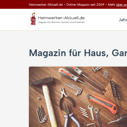
Heimwerker-Aktuell.de ⋆ Online-Magazin seit 2009 ⋆ Mehr
über un
Zum
Jah
Inhalt
springen
Magazin für Haus, Gar